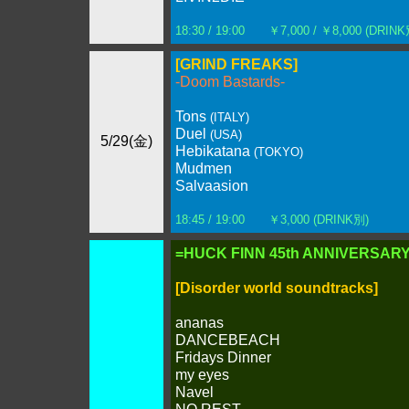
18:30 / 19:00 ￥7,000 / ￥8,000 (DRINK
[GRIND FREAKS]
-Doom Bastards-
Tons
(ITALY)
Duel
(USA)
5/29(金)
Hebikatana
(TOKYO)
Mudmen
Salvaasion
18:45 / 19:00 ￥3,000 (DRINK別)
=HUCK FINN 45th ANNIVERSAR
[Disorder world soundtracks]
ananas
DANCEBEACH
Fridays Dinner
my eyes
Navel