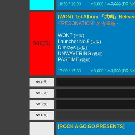
18:30 / 19:00
￥6,000 /
￥7,000
(DRIN
[WONT 1st Album 『共鳴』Release
-"RESONATION" 名古屋編 -
WONT
(三重)
Launcher No.8
(大阪)
5/10(日)
Dimrays
(大阪)
UNWAVERING
(愛知)
PASTIME
(愛知)
17:00 / 17:30
￥3,000 /
￥3,500
(DRIN
5/11(月)
5/12(火)
5/13(水)
5/14(木)
[ROCK A GO GO PRESENTS]