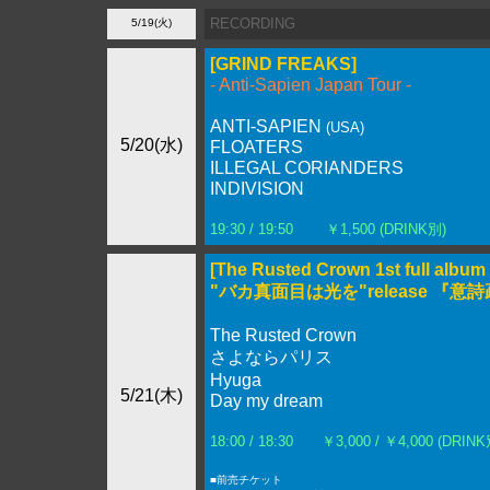
RECORDING
5/19(火)
[GRIND FREAKS]
- Anti-Sapien Japan Tour -
ANTI-SAPIEN
(USA)
5/20(水)
FLOATERS
ILLEGAL CORIANDERS
INDIVISION
19:30 / 19:50
￥1,500 (DRINK別)
[The Rusted Crown 1st full album
"バカ真面目は光を"release 『意
The Rusted Crown
さよならパリス
Hyuga
5/21(木)
Day my dream
18:00 / 18:30 ￥3,000 / ￥4,000 (DRINK
■前売チケット