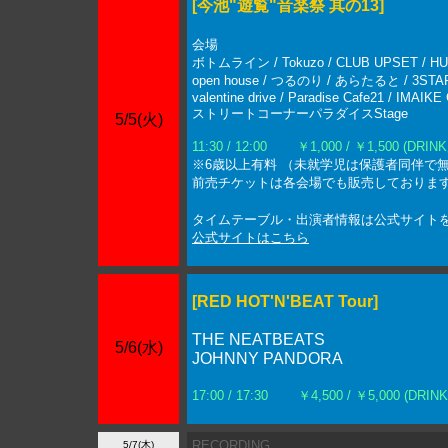
[今池"遊覧"音楽祭 其の13]
会場
ボトムライン / Tokuzo / CLUB UPSET / HUC
open house / つるのり / あらたると / 3STAR
valentine drive / Paradise Cafe21 / IMAIK
ストリートコーナーパラダイスStage
5/5(火)
11:30 / 12:00
￥1,000 / ￥1,500 (DRINK
※6歳以上有料 （未就学児は保護者同伴で無
前売チケットは各会場でも販売しておりま
タイムテーブル・出演者情報は公式サイト
公式サイトはこちら
[RED HOT'N'BEAT Tour]
THE NEATBEATS
5/6(水)
JOHNNY PANDORA
17:00 / 17:30
￥4,500 / ￥5,000 (DRIN
RECORDING
5/7(木)