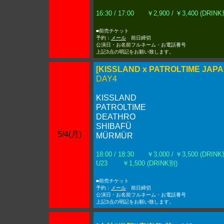
16:30 / 17:00 ￥2,900 / ￥3,400 (DRINK
■前売チケット
予約：
メール
前日締切
公演日・お名前フルネーム・お電話番号
上記3点の明記をお願い致します。
[KISSLAND x PATROLTIME JAPA
DAY4
KISSLAND
PATROLTIME
DEATHRO
SHIBAFÜ
5/4(月)
MÜRMÜR
18:00 / 18:30 ￥3,000 / ￥3,500 (DRINK
U23 ￥1,500 (DRINK別)
■前売チケット
予約：
メール
前日締切
公演日・お名前フルネーム・お電話番号
上記3点の明記をお願い致します。