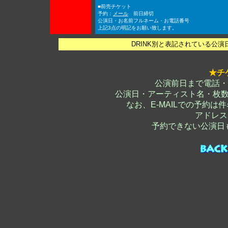
■前売チケット
予約：
メール
前日締切
公演日・お名前フルネーム・お電話番号
上記3点の明記をお願い致します。
DRINK別と表記されている公
★チ
公演前日まで電話・店
公演日・アーティスト名・枚
なお、E-MAILでの予約
アドレス
予約できない公演日