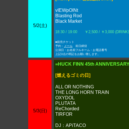
vIEWpOINt
Blasting Rod
Black Market
5/2(土)
18:30 / 19:00 ￥2,500 / ￥3,000 (DRINK
■前売チケット
予約：
メール
前日締切
公演日・お名前フルネーム・お電話番号
上記3点の明記をお願い致します。
=HUCK FINN 45th ANNIVERSAR
[燃えるゴミの日]
ALL OR NOTHING
THE LONG HORN TRAIN
OXYDOL
PLUTATA
ReChorded
5/3(日)
TIRFOR
DJ：APiTACO