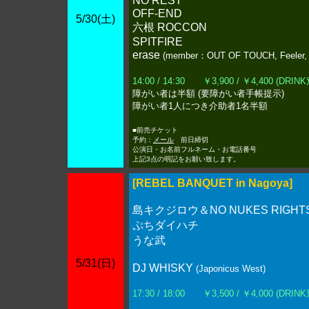
NO REST
OFF-END
5/30(土)
六根 ROCCON
SPITFIRE
erase
(member：OUT OF TOUCH, Feeler
14:00 / 14:30 ￥3,900 / ￥4,400 (DRINK
障がい者は半額 (要障がい者手帳提示)
障がい者1人につき介助者1名半額
■前売チケット
予約：
メール
前日締切
公演日・お名前フルネーム・お電話番号
上記3点の明記をお願い致します。
[REBEL BANQUET in Nagoya]
島キクジロウ＆NO NUKES RIGHT
ぷちダイハチ
うな武
5/31(日)
DJ WHISKY
(Japonicus West)
17:30 / 18:00 ￥3,500 / ￥4,000 (DRINK